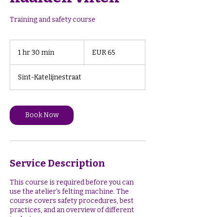
Training and safety course
65
euros
1 hr 30 min
1
EUR 65
h
3
Sint-Katelijnestraat
0
m
i
n
Book Now
Service Description
This course is required before you can
use the atelier's felting machine. The
course covers safety procedures, best
practices, and an overview of different